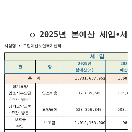
○ 2025년 본예산 세입•
시설명 : 구립계산노인복지센터
세 입
2025년
2024
관
항
본예산(A)
예산(B
총 계
1,731,637,952
1,685,
장기요양
입소자부담금
입소비용
117,835,560
115,863
(주간,방문)
장기요양급여
요양급여
523,356,840
503,183
(주간,방문)
보조금
보조금
1,012,163,000
989,
수입