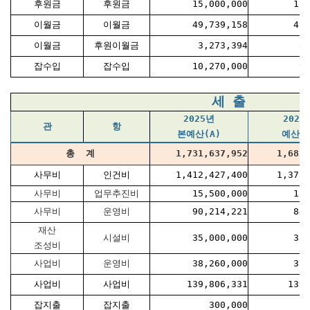
후원금
후원금
15,000,000
15,
이월금
이월금
49,739,158
49,
이월금
후원이월금
3,273,394
3,
잡수입
잡수입
10,270,000
9,
세 출
2025년
2024
관
항
본예산(A)
예산(B
총 계
1,731,637,952
1,685,
사무비
인건비
1,412,427,400
1,373,
사무비
업무추진비
15,500,000
15,
사무비
운영비
90,214,221
84,
재산
시설비
35,000,000
35,
조성비
사업비
운영비
38,260,000
37,
사업비
사업비
139,806,331
139,
잡지출
잡지출
300,000